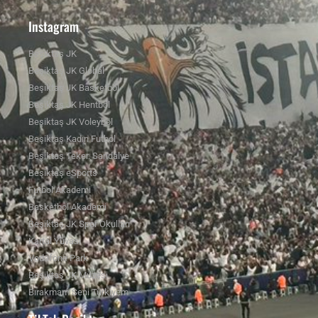
Instagram
Beşiktaş JK
Beşiktaş JK Global
Beşiktaş JK Basketbol
Beşiktaş JK Hentbol
Beşiktaş JK Voleybol
Beşiktaş Kadın Futbol
Beşiktaş Teker. Sandalye
Beşiktaş eSports
Futbol Akademi
Basketbol Akademi
Beşiktaş JK Spor Okulları
Kartal Yuvası
Vodafone Park
Beşiktaş JK Müzesi
Bırakmam Seni Türkiyem