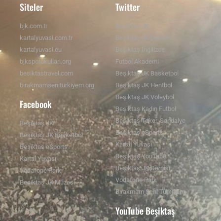
Siteler
Twitter
bjk.com.tr
Beşiktaş JK
kartalyuvasi.com.tr
Beşiktaş JK Dernek
kartalyuvasi.eu
Beşiktaş İngilizce
bjksporokullari.org
Futbol Akademi
besiktastravel.com
Beşiktaş JK Basketbol
birakmamseniturkiyem.org
Beşiktaş JK Hentbol
Beşiktaş JK Voleybol
Facebook
Beşiktaş Kadın Futbol
Beşiktaş Teker. Sandalye
Beşiktaş JK
Beşiktaş eSports
Beşiktaş JK Basketbol
Kartal Yuvası
Beşiktaş eSports
Beşiktaş YouTube
Kartal Yuvası
Beşiktaş JK Dergisi
Vodafone Park
Vodafone Park
Beşiktaş JK Müzesi
Bırakmam Seni Türkiyem
YouTube Beşiktaş