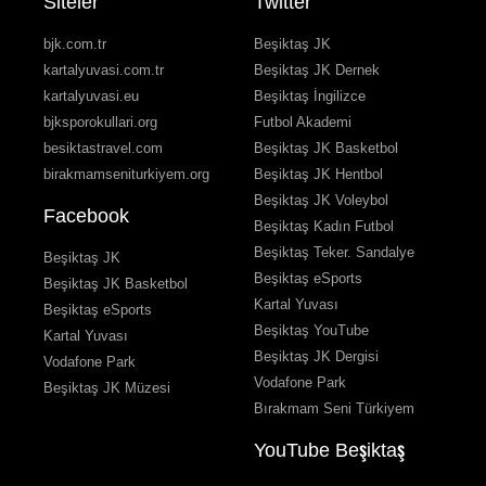
Siteler
Twitter
bjk.com.tr
Beşiktaş JK
kartalyuvasi.com.tr
Beşiktaş JK Dernek
kartalyuvasi.eu
Beşiktaş İngilizce
bjksporokullari.org
Futbol Akademi
besiktastravel.com
Beşiktaş JK Basketbol
birakmamseniturkiyem.org
Beşiktaş JK Hentbol
Beşiktaş JK Voleybol
Facebook
Beşiktaş Kadın Futbol
Beşiktaş Teker. Sandalye
Beşiktaş JK
Beşiktaş eSports
Beşiktaş JK Basketbol
Kartal Yuvası
Beşiktaş eSports
Beşiktaş YouTube
Kartal Yuvası
Beşiktaş JK Dergisi
Vodafone Park
Vodafone Park
Beşiktaş JK Müzesi
Bırakmam Seni Türkiyem
YouTube Beşiktaş